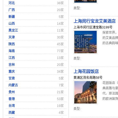
河北
38家
类型:
广西
20家
新疆
5家
上海闵行宝龙艾美酒店
山西
14家
上海市闵行区漕宝路3199号
黑龙江
11家
探索世界
天津
30家
的艾美品牌
的古典韵味
陕西
45家
海南
77家
江西
13家
类型:
吉林
20家
上海花园饭店
重庆
34家
黄浦区茂名南路58号
甘肃
5家
花园饭店
内蒙古
7家
典高雅与
贵州
21家
代、原法
的欧洲装饰
香港
53家
台湾
19家
类型:
西藏
4家