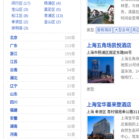
闵行区 (17)
杨浦区 (4)
林里，与
宝山区 (3)
嘉定区 (5)
务，清晨
松江区 (8)
青浦区 (13)
时间会变得
奉贤区 (2)
金山区 (2)
崇明县 (3)
类型:
度假酒店
大型会场
周
北京
100家
上海五角场凯悦酒店
广东
213家
上海市杨浦区国定东路88号
浙江
155家
上海五角
江苏
180家
地铁10号
云南
54家
温泳池，2
咖啡厅。...
湖北
42家
辽宁
37家
类型:
山东
66家
四川
82家
上海宝华喜来登酒店
福建
70家
上海 奉贤区 青村镇南奉公路311
上海宝华
安徽
26家
近美丽的
湖南
30家
自然生态
河南
31家
中心，驾车