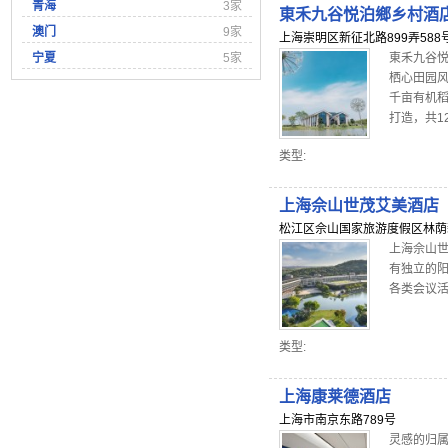
青海
3家
東禾九谷悦泊鄉乡村酒
澳门
9家
上海崇明区新征北路899弄588
宁夏
5家
東禾九谷
栖心田园
千亩有机稻
打造，共1
类型:
上海佘山世茂艾美酒店
松江区佘山国家旅游度假区林荫新路
上海佘山世
有独立的
各类会议活
类型:
上海康莱德酒店
上海市南京东路789号
灵感的归属