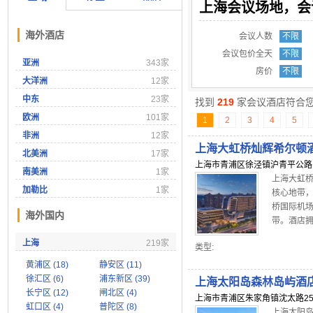
上海会议场地，会
海外酒店
会议人数
不限
会议包价全天
不限
亚洲
343家
房价
不限
大洋洲
12家
中东
23家
找到
219
家会议酒店符合
欧洲
101家
1
2
3
4
5
非洲
12家
上海大虹桥灿辉希尔顿
北美洲
17家
上海市青浦区徐泾镇沪青平公路1
南美洲
1家
上海大虹桥
加勒比
1家
核心地带
桥国际机
海外国内
带。酒店拥
上海
219家
类型:
黄浦区 (18)
静安区 (11)
徐汇区 (6)
浦东新区 (39)
上海太阳岛森林岛屿酒
长宁区 (12)
闸北区 (4)
上海市青浦区朱家角镇沈太路25
虹口区 (4)
普陀区 (8)
上海太阳